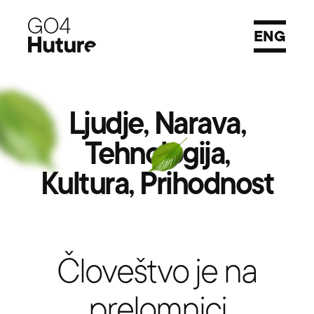
ENG
Ljudje, Narava,
Tehnologija,
Kultura, Prihodnost
Človeštvo je na
prelomnici