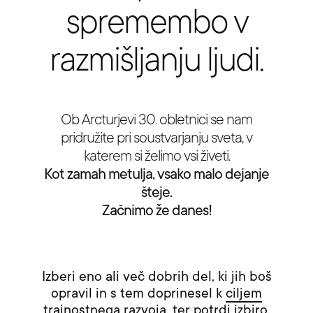
spremembo v
razmišljanju ljudi.
Ob Arcturjevi 30. obletnici se nam
pridružite pri soustvarjanju sveta, v
katerem si želimo vsi živeti.
Kot zamah metulja, vsako malo dejanje
šteje.
Začnimo že danes!
Izberi eno ali več dobrih del, ki jih boš
opravil in s tem doprinesel k
ciljem
trajnostnega razvoja
, ter potrdi izbiro.