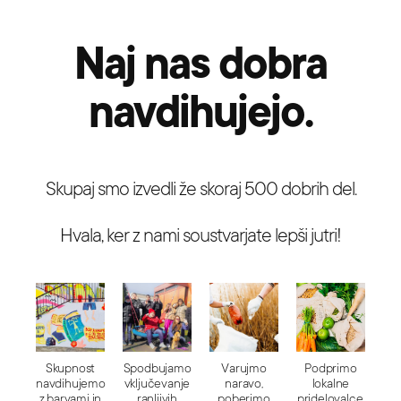
Naj nas dobra
navdihujejo.
Skupaj smo izvedli že skoraj 500 dobrih del.
Hvala, ker z nami soustvarjate lepši jutri!
Skupnost
Spodbujamo
Varujmo
Podprimo
navdihujemo
vključevanje
naravo,
lokalne
z barvami in
ranljivih
poberimo
pridelovalce.